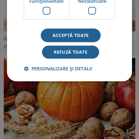
Funcţionalitate
Neclasificate
ACCEPTĂ TOATE
Răceală sau gripă? Cum facem diferența dintre cele
două afecțiuni respiratorii
REFUZĂ TOATE
PERSONALIZARE ȘI DETALII