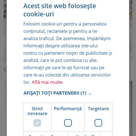
Acest site web folosește
cookie-uri
Folosim cookie-uri pentru a personaliza
conținutul, reclamele și pentru a ne
analiza traficul. De asemenea, împărtășim
informații despre utilizarea site-ului
nostru cu partenerii noștri de publicitate și
analiză, care le pot combina cu alte
informații pe care le-ați furnizat sau pe
Cum să îți menții sănătatea pe timpul iernii
care le-au colectat din utilizarea serviciilor
lor.
Află mai multe
AFIȘAȚI TOȚI PARTENERII
(1) →
Strict
Performanță
Targetare
necesare