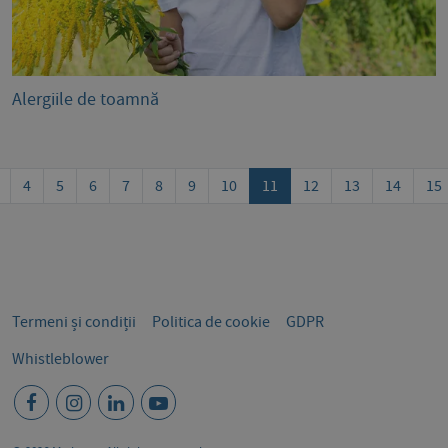
Alergiile de toamnă
4
5
6
7
8
9
10
11
12
13
14
15
Termeni și condiții
Politica de cookie
GDPR
Whistleblower