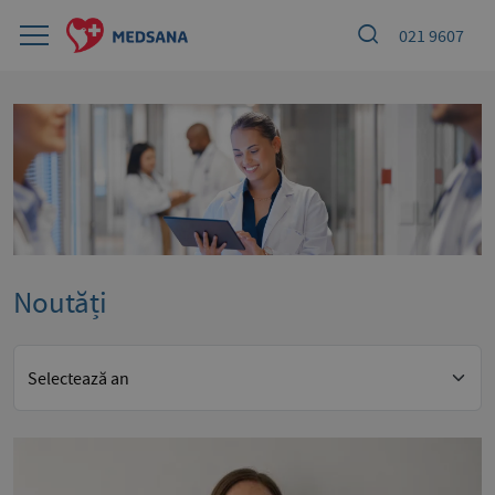
021 9607
Noutăți