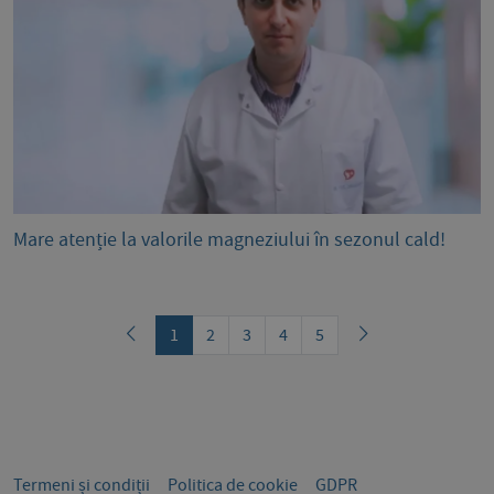
Mare atenție la valorile magneziului în sezonul cald!
1
2
3
4
5
Termeni și condiții
Politica de cookie
GDPR