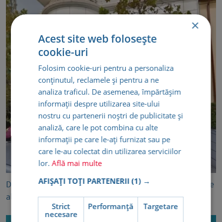
×
Acest site web folosește
cookie-uri
Folosim cookie-uri pentru a personaliza
conținutul, reclamele și pentru a ne
analiza traficul. De asemenea, împărtășim
informații despre utilizarea site-ului
nostru cu partenerii noștri de publicitate și
analiză, care le pot combina cu alte
informații pe care le-ați furnizat sau pe
care le-au colectat din utilizarea serviciilor
lor.
Află mai multe
AFIȘAȚI TOȚI PARTENERII
(1) →
Dr. Cătuți Claudia Romina, medic specialist Psihiatrie, se
alătura echipei Medsana
Strict
Performanță
Targetare
necesare