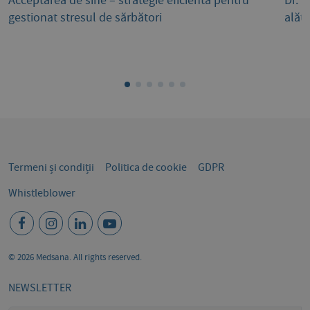
Acceptarea de sine – strategie eficientă pentru
Dr. I
gestionat stresul de sărbători
alătu
Termeni și condiții
Politica de cookie
GDPR
Whistleblower
© 2026 Medsana. All rights reserved.
NEWSLETTER