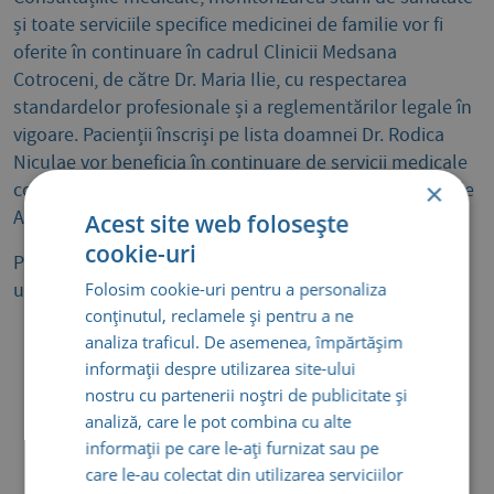
și toate serviciile specifice medicinei de familie vor fi
oferite în continuare în cadrul Clinicii Medsana
Cotroceni, de către Dr. Maria Ilie, cu respectarea
standardelor profesionale și a reglementărilor legale în
vigoare. Pacienții înscriși pe lista doamnei Dr. Rodica
Niculae vor beneficia în continuare de servicii medicale
×
conform prevederilor contractuale încheiate cu Casa de
Asigurări de Sănătate.
Acest site web folosește
cookie-uri
Programul de consultații al dnei dr. Maria Ilie este
următorul:
Folosim cookie-uri pentru a personaliza
conținutul, reclamele și pentru a ne
Luni: 13:00 – 20:00
analiza traficul. De asemenea, împărtășim
informații despre utilizarea site-ului
Marți: 07:30 – 13:00
nostru cu partenerii noștri de publicitate și
analiză, care le pot combina cu alte
Miercuri: 07:30 – 13:00
informații pe care le-ați furnizat sau pe
Joi: 13:00 – 20:00
care le-au colectat din utilizarea serviciilor