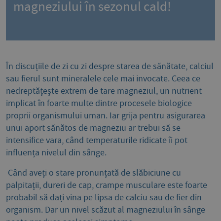
magneziului în sezonul cald!
În discuțiile de zi cu zi despre starea de sănătate, calciul
sau fierul sunt mineralele cele mai invocate. Ceea ce
nedreptățește extrem de tare magneziul, un nutrient
implicat în foarte multe dintre procesele biologice
proprii organismului uman. Iar grija pentru asigurarea
unui aport sănătos de magneziu ar trebui să se
intensifice vara, când temperaturile ridicate îi pot
influența nivelul din sânge.
Când aveți o stare pronunțată de slăbiciune cu
palpitații, dureri de cap, crampe musculare este foarte
probabil să dați vina pe lipsa de calciu sau de fier din
organism. Dar un nivel scăzut al magneziului în sânge