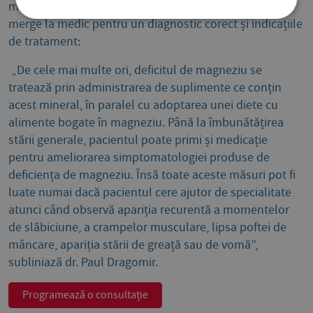
migrene. Un argument extrem de puternic pentru a
merge la medic pentru un diagnostic corect și indicațiile
de tratament:
„De cele mai multe ori, deficitul de magneziu se
tratează prin administrarea de suplimente ce conțin
acest mineral, în paralel cu adoptarea unei diete cu
alimente bogate în magneziu. Până la îmbunătățirea
stării generale, pacientul poate primi și medicație
pentru ameliorarea simptomatologiei produse de
deficiența de magneziu. Însă toate aceste măsuri pot fi
luate numai dacă pacientul cere ajutor de specialitate
atunci când observă apariția recurentă a momentelor
de slăbiciune, a crampelor musculare, lipsa poftei de
mâncare, apariția stării de greață sau de vomă”,
subliniază dr. Paul Dragomir.
Programează o consultație