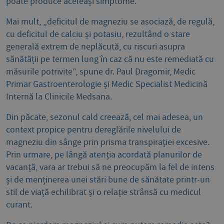
poate produce aceleași simptome.
Mai mult, „deficitul de magneziu se asociază, de regulă,
cu deficitul de calciu și potasiu, rezultând o stare
generală extrem de neplăcută, cu riscuri asupra
sănătății pe termen lung în caz că nu este remediată cu
măsurile potrivite”, spune dr. Paul Dragomir, Medic
Primar Gastroenterologie și Medic Specialist Medicină
Internă la Clinicile Medsana.
Din păcate, sezonul cald creează, cel mai adesea, un
context propice pentru dereglările nivelului de
magneziu din sânge prin prisma transpirației excesive.
Prin urmare, pe lângă atenția acordată planurilor de
vacanță, vara ar trebui să ne preocupăm la fel de intens
și de menținerea unei stări bune de sănătate printr-un
stil de viață echilibrat și o relație strânsă cu medicul
curant.