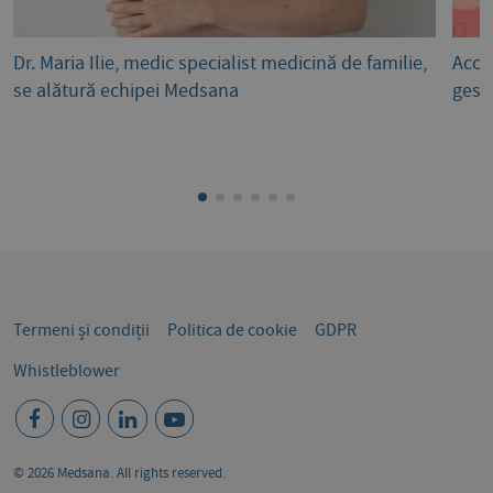
Dr. Maria Ilie, medic specialist medicină de familie,
Acce
se alătură echipei Medsana
gest
Termeni și condiții
Politica de cookie
GDPR
Whistleblower
© 2026 Medsana. All rights reserved.