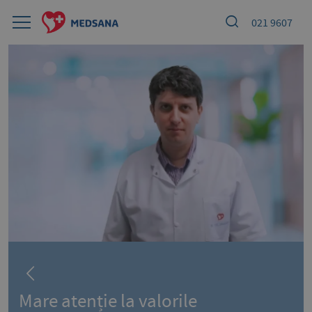
021 9607
Mare atenție la valorile