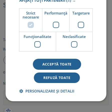
AFIȘAȚI TOȚI PARTENERII
(1) →
Specialități
Strict
Performanță
Targetare
necesare
Funcţionalitate
Neclasificate
Termeni și condiții
Politica de cookie
GDPR
Whistleblower
ACCEPTĂ TOATE
© 2026 Medsana. All rights reserved.
REFUZĂ TOATE
NEWSLETTER
PERSONALIZARE ȘI DETALII
Abonează-te