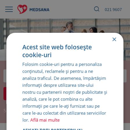
021 9607
×
Acest site web folosește
cookie-uri
Folosim cookie-uri pentru a personaliza
conținutul, reclamele și pentru a ne
analiza traficul. De asemenea, împărtășim
informații despre utilizarea site-ului
nostru cu partenerii noștri de publicitate și
Nu știi unde să te programezi?
analiză, care le pot combina cu alte
informații pe care le-ați furnizat sau pe
Selectează alfabetic
care le-au colectat din utilizarea serviciilor
lor.
Află mai multe