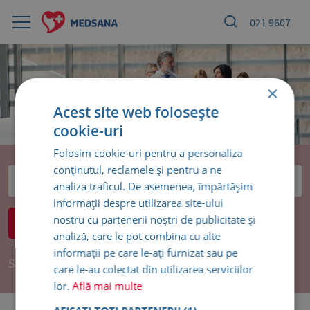
021 9607
×
Acest site web folosește
cookie-uri
Folosim cookie-uri pentru a personaliza
conținutul, reclamele și pentru a ne
analiza traficul. De asemenea, împărtășim
informații despre utilizarea site-ului
nostru cu partenerii noștri de publicitate și
Nu știi unde să te programezi?
analiză, care le pot combina cu alte
informații pe care le-ați furnizat sau pe
Selectează alfabetic
care le-au colectat din utilizarea serviciilor
lor.
Află mai multe