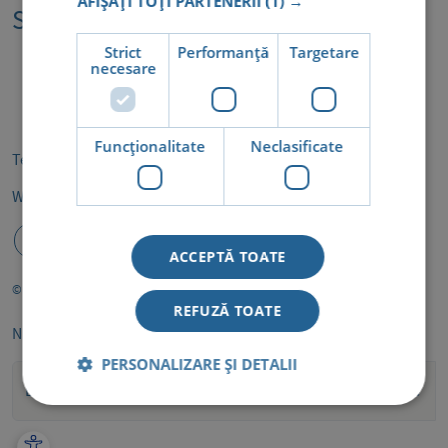
AFIȘAȚI TOȚI PARTENERII
(1) →
Specialități
Strict
Performanță
Targetare
necesare
Funcţionalitate
Neclasificate
Termeni și condiții
Politica de cookie
GDPR
Whistleblower
ACCEPTĂ TOATE
© 2026 Medsana. All rights reserved.
REFUZĂ TOATE
NEWSLETTER
PERSONALIZARE ȘI DETALII
Abonează-te