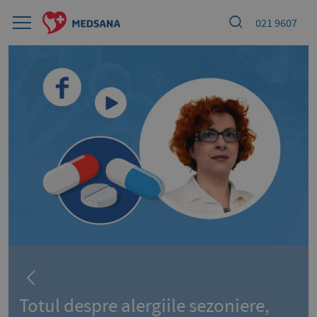
021 9607
Totul despre alergiile sezoniere,