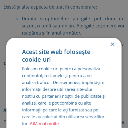
Există și alte aspecte de luat în considerare:
Durata simptomelor: alergiile pot dura un
sezon, o lună sau un an. Alergiile sezoniere vor
reapărea și în anul următor.
×
Reacții clinice repetate în contextul expunerii la
Acest site web folosește
un alergen indică posibilitatea alergiei.
cookie-uri
Cum pot fi diagnosticate?
Folosim cookie-uri pentru a personaliza
Consult alergologic – anamneză
conținutul, reclamele și pentru a ne
analiza traficul. De asemenea, împărtășim
Teste cutanate
informații despre utilizarea site-ului
nostru cu partenerii noștri de publicitate și
Teste serologice
analiză, care le pot combina cu alte
informații pe care le-ați furnizat sau pe
Alergiile sezoniere și principalele lor semne
care le-au colectat din utilizarea serviciilor
Plantele produc polenuri în diverse sezoane, iar unele
lor.
Află mai multe