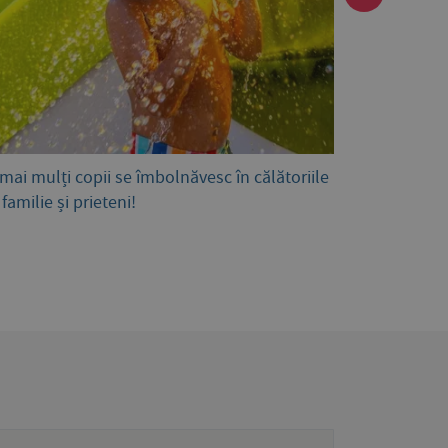
 mai mulți copii se îmbolnăvesc în călătoriile
Sfaturi pentr
. familie și prieteni!
gestionarea 