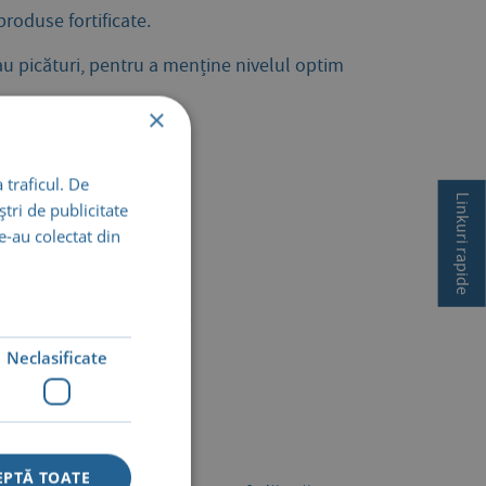
produse fortificate.
au picături, pentru a menține nivelul optim
×
 traficul. De
Linkuri rapide
tri de publicitate
le-au colectat din
e și a oboselii excesive.
Neclasificate
a la soare este redusă;
EPTĂ TOATE