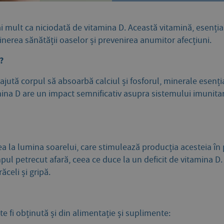
i mult ca niciodată de vitamina D. Această vitamină, esenția
ținerea sănătății oaselor și prevenirea anumitor afecțiuni.
?
ajută corpul să absoarbă calciul și fosforul, minerale esenția
ina D are un impact semnificativ asupra sistemului imunitar, r
 la lumina soarelui, care stimulează producția acesteia în pi
pul petrecut afară, ceea ce duce la un deficit de vitamina 
ăceli și gripă.
 fi obținută și din alimentație și suplimente: