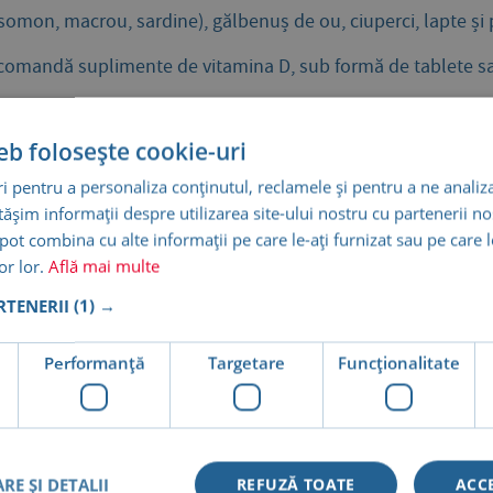
(somon, macrou, sardine), gălbenuș de ou, ciuperci, lapte și 
i recomandă suplimente de vitamina D, sub formă de tablete s
vitamina D
eb folosește cookie-uri
mul să lupte mai eficient împotriva infecțiilor.
 pentru a personaliza conținutul, reclamele și pentru a ne analiza
șim informații despre utilizarea site-ului nostru cu partenerii noș
racturile prin absorbția adecvată a calciului.
e pot combina cu alte informații pe care le-ați furnizat sau pe care 
lor lor.
Află mai multe
l căzăturilor, mai ales la persoanele vârstnice.
ARTENERII
(1) →
e de vitamina D pot contribui la prevenirea depresiei sezonier
e
Performanță
Targetare
Funcţionalitate
ibil, chiar și câteva minute pe zi;
mina D și considerați suplimentarea, mai ales dacă expunere
RE ȘI DETALII
REFUZĂ TOATE
ACC