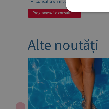
Consultă un medic înainte de a începe s
Programează o consultație
Alte noutăți