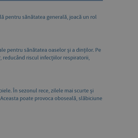
lă pentru sănătatea generală, joacă un rol
le pentru sănătatea oaselor și a dinților. Pe
educând riscul infecțiilor respiratorii,
ele. În sezonul rece, zilele mai scurte și
D. Aceasta poate provoca oboseală, slăbiciune