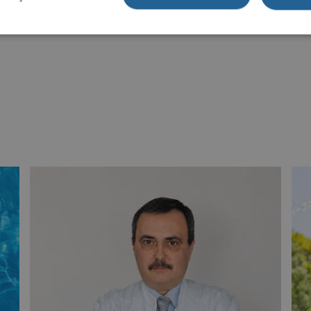
ă iei suplimente pentru a determina doza potrivită, deoarec