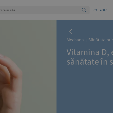
021 9607
Medsana
Sănătate pri
Vitamina D, 
sănătate în 