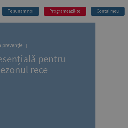
Te sunăm noi
Programează-te
Contul meu
n prevenție
esențială pentru
sezonul rece