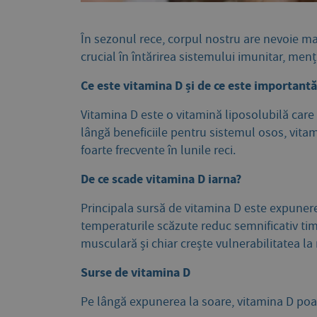
În sezonul rece, corpul nostru are nevoie ma
crucial în întărirea sistemului imunitar, men
Ce este vitamina D și de ce este importantă
Vitamina D este o vitamină liposolubilă care 
lângă beneficiile pentru sistemul osos, vitam
foarte frecvente în lunile reci.
De ce scade vitamina D iarna?
Principala sursă de vitamina D este expunerea
temperaturile scăzute reduc semnificativ tim
musculară și chiar crește vulnerabilitatea la r
Surse de vitamina D
Pe lângă expunerea la soare, vitamina D poate