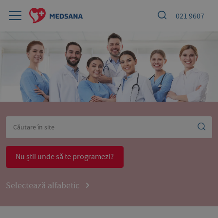
021 9607
Nu știi unde să te programezi?
Selectează alfabetic