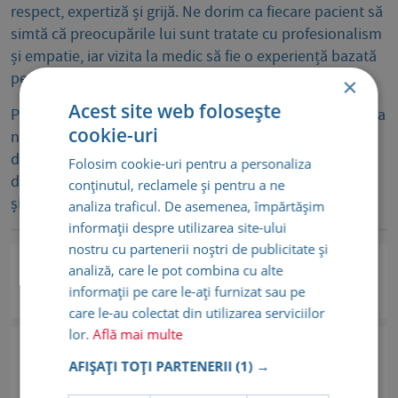
respect, expertiză și grijă. Ne dorim ca fiecare pacient să
simtă că preocupările lui sunt tratate cu profesionalism
și empatie, iar vizita la medic să fie o experiență bazată
pe încredere și confort emoțional.
×
Acest site web folosește
Pe lângă competențele profesionale de excepție, echipa
cookie-uri
noastră pune un accent deosebit pe comunicarea
deschisă. Fiecare întrebare primește un răspuns clar și
Folosim cookie-uri pentru a personaliza
detaliat, iar fiecare îngrijorare este întâmpinată cu grijă
conținutul, reclamele și pentru a ne
și înțelegere.
analiza traficul. De asemenea, împărtășim
informații despre utilizarea site-ului
nostru cu partenerii noștri de publicitate și
Dr. Cristina Proscan
analiză, care le pot combina cu alte
informații pe care le-ați furnizat sau pe
Medicina generala
Vezi detalii
care le-au colectat din utilizarea serviciilor
lor.
Află mai multe
Dr. Nenciu Bogdan Purcareanu
AFIȘAȚI TOȚI PARTENERII
(1) →
Stomatologie
Vezi detalii