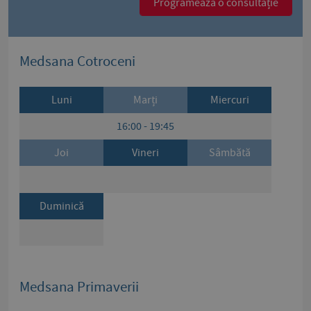
Programează o consultație
Medsana Cotroceni
Luni
Marți
Miercuri
16:00 - 19:45
Joi
Vineri
Sâmbătă
Duminică
Medsana Primaverii