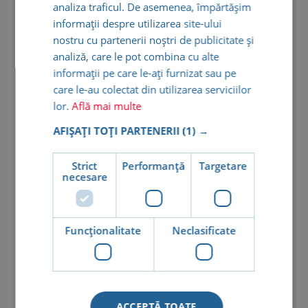
ACROMICI/ NEVI DERMICI
analiza traficul. De asemenea, împărtășim
450.00 lei
informații despre utilizarea site-ului
nostru cu partenerii noștri de publicitate și
analiză, care le pot combina cu alte
ELECTROCAUTERIZARE CU RADIOFRECVENTA
informații pe care le-ați furnizat sau pe
PAPILOAME, MOLUSCUM CONTAGIOSUM/ LEZIUNE
care le-au colectat din utilizarea serviciilor
300.00 lei
lor.
Află mai multe
AFIȘAȚI TOȚI PARTENERII
(1) →
ELECTROCAUTERIZARE CU RADIOFRECVENTA PAPULA
FIBROASA A NASULUI/LEZIUNE
Strict
Performanță
Targetare
necesare
450.00 lei
ELECTROCAUTERIZARE CU RADIOFRECVENTA SPIDER
Funcţionalitate
Neclasificate
ANGIOM/LEZIUNE
300.00 lei
ACCEPTĂ TOATE
ELECTROCAUTERIZARE CU RADIOFRECVENTA VERUCA