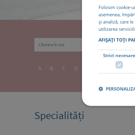
Folosim cookie-uri
asemenea, împărtă
și analiză, care l
utilizarea servicii
AFIȘAȚI TOȚI P
Strict necesar
A
B
C
D
E
F
G
H
PERSONALIZA
Specialități