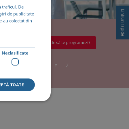
 traficul. De
Linkuri rapide
tri de publicitate
le-au colectat din
Resetează
Nu știi unde să te programezi?
Neclasificate
U
V
W
X
Y
Z
EPTĂ TOATE