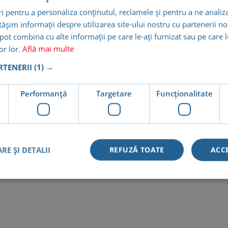
 pentru a personaliza conținutul, reclamele și pentru a ne analiza
șim informații despre utilizarea site-ului nostru cu partenerii noș
e pot combina cu alte informații pe care le-ați furnizat sau pe care 
lor lor.
Află mai multe
ARTENERII
(1) →
e
Performanță
Targetare
Funcţionalitate
I
J
K
L
M
N
O
P
Q
R
S
T
RE ȘI DETALII
REFUZĂ TOATE
ACC