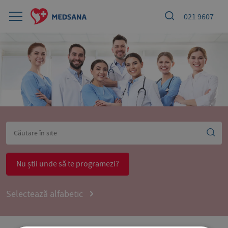
021 9607
Nu știi unde să te programezi?
Selectează alfabetic