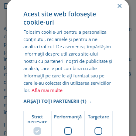
Echipa medicală
×
Acest site web folosește
cookie-uri
Adevărata valoare a unei clinici medicale se regăsește în
Folosim cookie-uri pentru a personaliza
oamenii care, zi de zi, își dăruiesc energia și expertiza
conținutul, reclamele și pentru a ne
pentru binele pacienților. Din echipa noastră fac parte
analiza traficul. De asemenea, împărtășim
profesioniști care sunt alături de noi încă de la
informații despre utilizarea site-ului
începuturi, devenind adevărați piloni ai încrederii pentru
nostru cu partenerii noștri de publicitate și
pacienții care revin, generație după generație. Această
analiză, care le pot combina cu alte
reputație construită în timp este admirată și îmbrățișată
informații pe care le-ați furnizat sau pe
de tinerii specialiști care ni se alătură, găsind aici un
care le-au colectat din utilizarea serviciilor
mediu unde grija autentică și excelența medicală merg
lor.
Află mai multe
mână în mână. Împreună, contribuim la o experiență
AFIȘAȚI TOȚI PARTENERII
(1) →
medicală în care fiecare pacient se simte ascultat,
înțeles și susținut.
Strict
Performanță
Targetare
necesare
Fiecare medic, asistent medical și membru al
personalului nostru împărtășește valorile Medsana: