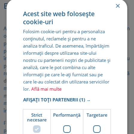
Echipa medicală
×
Acest site web folosește
cookie-uri
Adevărata valoare a unei clinici medicale se regăsește în
Folosim cookie-uri pentru a personaliza
oamenii care, zi de zi, își dăruiesc energia și expertiza
conținutul, reclamele și pentru a ne
pentru binele pacienților. Din echipa noastră fac parte
analiza traficul. De asemenea, împărtășim
profesioniști care sunt alături de noi încă de la
informații despre utilizarea site-ului
începuturi, devenind adevărați piloni ai încrederii pentru
nostru cu partenerii noștri de publicitate și
pacienții care revin, generație după generație. Această
analiză, care le pot combina cu alte
reputație construită în timp este admirată și îmbrățișată
informații pe care le-ați furnizat sau pe
de tinerii specialiști care ni se alătură, găsind aici un
care le-au colectat din utilizarea serviciilor
mediu unde grija autentică și excelența medicală merg
lor.
Află mai multe
mână în mână. Împreună, contribuim la o experiență
AFIȘAȚI TOȚI PARTENERII
(1) →
medicală în care fiecare pacient se simte ascultat,
înțeles și susținut.
Strict
Performanță
Targetare
necesare
Fiecare medic, asistent medical și membru al
personalului nostru împărtășește valorile Medsana: