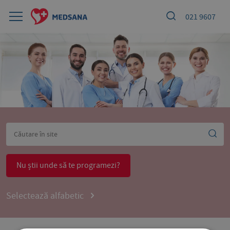
021 9607
Nu știi unde să te programezi?
Selectează alfabetic