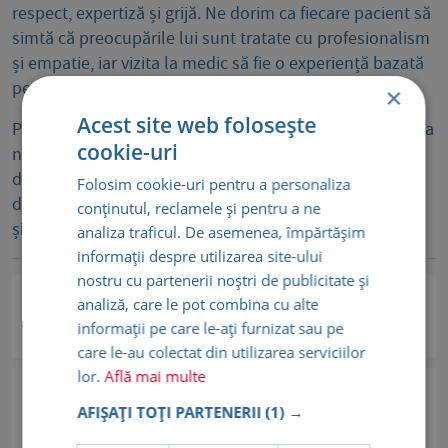
respect, expertiză și grijă. Ne dorim ca fiecare pacient să
simtă că preocupările lui sunt tratate cu profesionalism
și empatie, iar vizita la medic să fie o experiență bazată
pe încredere și confort emoțional.
×
Acest site web folosește
Pe lângă competențele profesionale de excepție, echipa
cookie-uri
noastră pune un accent deosebit pe comunicarea
deschisă. Fiecare întrebare primește un răspuns clar și
Folosim cookie-uri pentru a personaliza
detaliat, iar fiecare îngrijorare este întâmpinată cu grijă
conținutul, reclamele și pentru a ne
și înțelegere.
analiza traficul. De asemenea, împărtășim
informații despre utilizarea site-ului
nostru cu partenerii noștri de publicitate și
Dr. Cristina Mirela Capsa
analiză, care le pot combina cu alte
informații pe care le-ați furnizat sau pe
Ecografie
Vezi detalii
care le-au colectat din utilizarea serviciilor
lor.
Află mai multe
Prof. Dr. Iuliana Ceausu
AFIȘAȚI TOȚI PARTENERII
(1) →
Obstetrica-Ginecologie
Vezi detalii