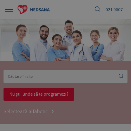
021 9607
Nu știi unde să te programezi?
Selectează alfabetic