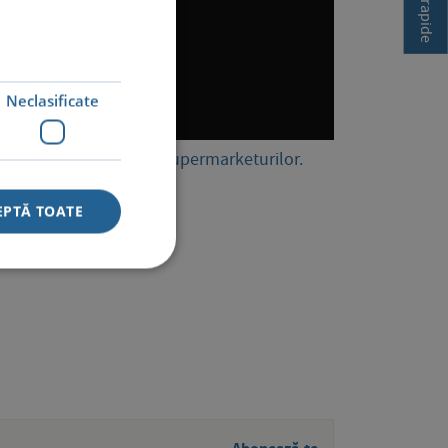
Neclasificate
acă nu zilnic, drumul supermarketurilor.
EPTĂ TOATE