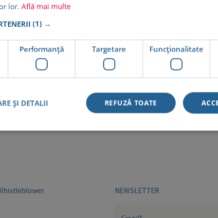
lor lor.
Află mai multe
ARTENERII
(1) →
e
Performanță
Targetare
Funcţionalitate
eprocesate, dar cei mai mulți dintre noi luăm săptămînal, d
RE ȘI DETALII
REFUZĂ TOATE
ACC
Whistleblower
NEWSLETTER