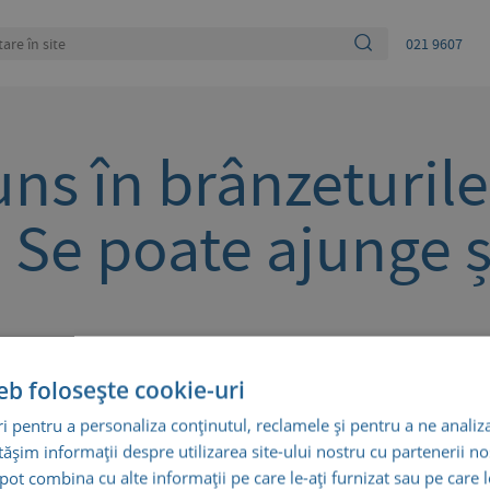
021 9607
uns în brânzeturile
Se poate ajunge ș
eb folosește cookie-uri
Pericolul ascuns în brânzeturile din supermarket. Se poat
 pentru a personaliza conținutul, reclamele și pentru a ne analiza
șim informații despre utilizarea site-ului nostru cu partenerii noș
e pot combina cu alte informații pe care le-ați furnizat sau pe care 