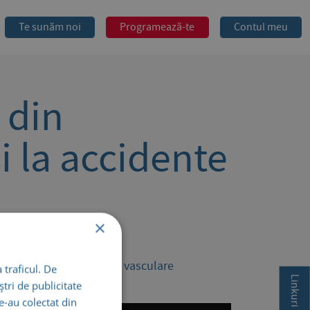
Te sunăm noi
Programează-te
Contul meu
 din
i la accidente
×
e ajunge și la accidente vasculare
 traficul. De
Linkuri rapide
tri de publicitate
le-au colectat din