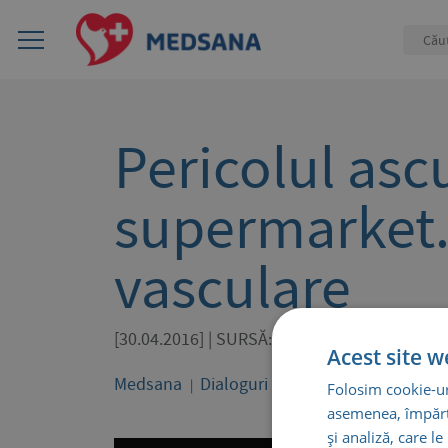
Pericolul asc
supermarket. 
vasculare
[30.04.2016] | SURSĂ: Știrile ProTV
Acest site w
Medsana
Dialoguri cu specialiștii Medsana
Folosim cookie-uri
asemenea, împărtă
și analiză, care l