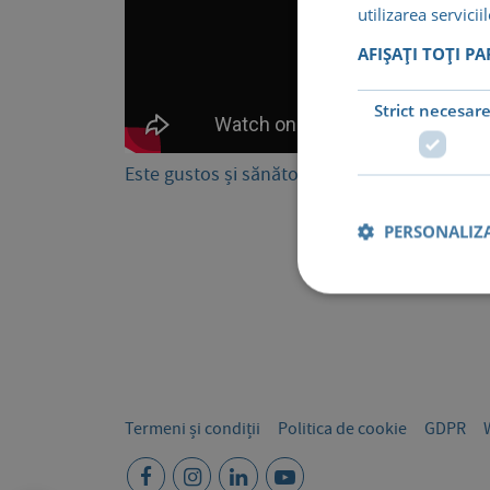
utilizarea servicii
AFIȘAȚI TOȚI P
Strict necesar
Este gustos și sănătos să mîncăm alimente n
PERSONALIZA
Termeni și condiții
Politica de cookie
GDPR