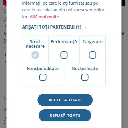
informații pe care le-ați furnizat sau pe
care le-au colectat din utilizarea serviciilor
Nu abuzați de medicamentele pe baza de cortizon va
lor.
Află mai multe
sfătuiesc medicii, această pentru că scad drastic
imunitatea organismului. Dacă luați medicamente cu
AFIȘAȚI TOȚI PARTENERII
(1) →
acest conținut completați terapia cu imunostimulatoare
și o dietă echilibrată poate susține organismul.
Strict
Performanță
Targetare
necesare
Tratamentele cu conținut crescut de cortizon sunt cele
mai eficiente antiinflamatoare folosite în tratarea
efectelor alergiilor.
Funcţionalitate
Neclasificate
Termeni și condiții
Politica de cookie
GDPR
ACCEPTĂ TOATE
Whistleblower
REFUZĂ TOATE