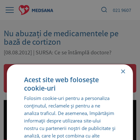
021 9607
Nu abuzați de medicamentele pe
bază de cortizon
[08.08.2012] | SURSA: Ce se întâmplă doctore?
×
Medicina de familie
·
Medicina muncii
·
ORL
·
Endocrinologie
·
Gastroenterologie
·
Obstetrica-
Acest site web folosește
Ginecologie
cookie-uri
Folosim cookie-uri pentru a personaliza
conținutul, reclamele și pentru a ne
analiza traficul. De asemenea, împărtășim
informații despre utilizarea site-ului
nostru cu partenerii noștri de publicitate și
analiză, care le pot combina cu alte